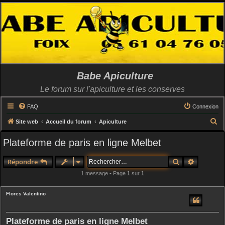
Babe Apiculture
Le forum sur l'apiculture et les conserves
FAQ
Connexion
R
Site web
Accueil du forum
Apiculture
e
Plateforme de paris en ligne Melbet
c
h
Rechercher
Recherch
Répondre
e
1 message • Page
1
sur
1
r
c
Flores Valentino
h
e
Plateforme de paris en ligne Melbet