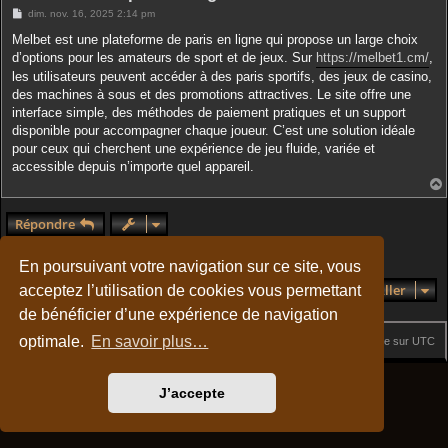
r
M
dim. nov. 16, 2025 2:14 pm
e
s
Melbet est une plateforme de paris en ligne qui propose un large choix
s
d’options pour les amateurs de sport et de jeux. Sur
https://melbet1.cm/
,
a
g
les utilisateurs peuvent accéder à des paris sportifs, des jeux de casino,
e
des machines à sous et des promotions attractives. Le site offre une
interface simple, des méthodes de paiement pratiques et un support
disponible pour accompagner chaque joueur. C’est une solution idéale
pour ceux qui cherchent une expérience de jeu fluide, variée et
accessible depuis n’importe quel appareil.
Répondre
t
1 message • Page
1
sur
1
En poursuivant votre navigation sur ce site, vous
Aller
acceptez l’utilisation de cookies vous permettant
de bénéficier d’une expérience de navigation
optimale.
En savoir plus…
Site web
Accueil du forum
Fuseau horaire sur
UTC
J’accepte