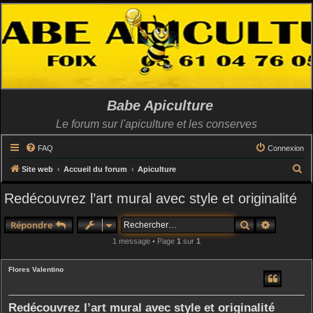
Babe Apiculture
Le forum sur l'apiculture et les conserves
FAQ
Connexion
R
Site web
Accueil du forum
Apiculture
e
Redécouvrez l’art mural avec style et originalité
c
h
Rechercher
Recherch
Répondre
e
1 message • Page
1
sur
1
r
c
Flores Valentino
h
e
Redécouvrez l’art mural avec style et originalité