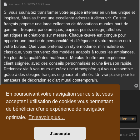
r
M
lun. nov. 10, 2025 10:27 am
e
s
Si vous souhaitez transformer votre espace intérieur en un lieu unique et
s
inspirant,
Muralas.fr
est une excellente adresse à découvrir. Ce site
a
g
français propose une large collection de décorations murales haut de
e
gamme : fresques panoramiques, papiers peints design, affiches
artistiques et créations sur mesure. Chaque œuvre est conçue pour
apporter une touche de personnalité et d’élégance à votre maison ou à
votre bureau. Que vous préfériez un style moderne, minimaliste ou
classique, vous trouverez des modèles adaptés à toutes les ambiances.
En plus de la qualité des matériaux, Muralas.fr offre une expérience
client soignée, avec des conseils personnalisés et une livraison rapide.
Redonnez vie à vos murs et créez une atmosphère qui vous ressemble
grâce à des designs français originaux et raffinés. Un vrai plaisir pour les
amateurs de décoration et d’art mural contemporain.
En poursuivant votre navigation sur ce site, vous
Répondre
t
acceptez l’utilisation de cookies vous permettant
1 message • Page
1
sur
1
de bénéficier d’une expérience de navigation
optimale.
En savoir plus…
Aller
J’accepte
Site web
Accueil du forum
Fuseau horaire sur
UTC