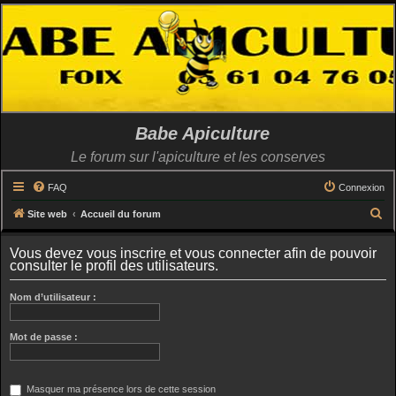
Babe Apiculture
Le forum sur l'apiculture et les conserves
FAQ
Connexion
R
Site web
Accueil du forum
e
Vous devez vous inscrire et vous connecter afin de pouvoir
c
consulter le profil des utilisateurs.
h
Nom d’utilisateur :
e
r
Mot de passe :
c
h
e
Masquer ma présence lors de cette session