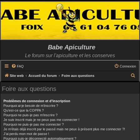
Babe Apiculture
Le forum sur l'apiculture et les conserves
FAQ
Connexion
R
Site web
Accueil du forum
Foire aux questions
e
Foire aux questions
c
h
Problèmes de connexion et d’inscription
e
Pourquoi ai-je besoin de m’inscrire ?
Qu’est-ce que la COPPA ?
r
Pourquoi ne puis-je pas m’inscrire ?
Je suis inscrit mais je ne peux pas me connecter !
c
Pourquoi ne puis-je pas me connecter ?
h
Je m’étais déjà inscrit par le passé mais ne peux à présent plus me connecter ?!
J’ai perdu mon mot de passe !
e
Pourquoi suis-je déconnecté automatiquement ?