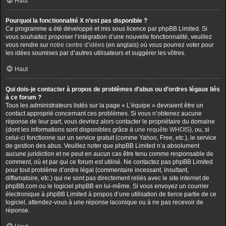
Haut
Pourquoi la fonctionnalité X n’est pas disponible ?
Ce programme a été développé et mis sous licence par phpBB Limited. Si
vous souhaitez proposer l’intégration d’une nouvelle fonctionnalité, veuillez
vous rendre sur
notre centre d’idées
(en anglais) où vous pourrez voter pour
les idées soumises par d’autres utilisateurs et suggérer les vôtres.
Haut
Qui dois-je contacter à propos de problèmes d’abus ou d’ordres légaux liés
à ce forum ?
Tous les administrateurs listés sur la page « L’équipe » devraient être un
contact approprié concernant ces problèmes. Si vous n’obtenez aucune
réponse de leur part, vous devriez alors contacter le propriétaire du domaine
(dont les informations sont disponibles grâce à
une requête WHOIS
), ou, si
celui-ci fonctionne sur un service gratuit (comme Yahoo, Free, etc.), le service
de gestion des abus. Veuillez noter que phpBB Limited n’a absolument
aucune juridiction et ne peut en aucun cas être tenu comme responsable de
comment, où et par qui ce forum est utilisé. Ne contactez pas phpBB Limited
pour tout problème d’ordre légal (commentaire incessant, insultant,
diffamatoire, etc.) qui ne sont pas directement reliés avec le site internet de
phpBB.com ou le logiciel phpBB en lui-même. Si vous envoyez un courrier
électronique à phpBB Limited à propos d’une utilisation de tierce partie de ce
logiciel, attendez-vous à une réponse laconique ou à ne pas recevoir de
réponse.