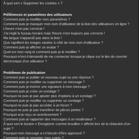
r
À quoi sert « Supprimer les cookies » ?
Préférences et paramètres des utilisateurs
Comment puis-je modifier mes paramètres ?
Comment puis-je masquer mon nom d’utilisateur de la liste des utilisateurs en ligne ?
L’heure n’est pas correcte !
J’ai réglé le fuseau horaire mais l’heure n’est toujours pas correcte !
Ma langue n’apparaît pas dans la liste !
Que signifient les images situées à côté de mon nom d’utilisateur ?
Comment puis-je afficher un avatar ?
Quel est mon rang et comment puis-je le modifier ?
Pourquoi m’est-il demandé de me connecter lorsque je clique sur le lien de courrier
électronique d’un utilisateur ?
Problèmes de publication
Comment puis-je publier un nouveau sujet ou une réponse ?
Comment puis-je modifier ou supprimer un message ?
Comment puis-je insérer une signature à mon message ?
Comment puis-je créer un sondage ?
Pourquoi ne puis-je pas ajouter plus d’options à un sondage ?
Comment puis-je modifier ou supprimer un sondage ?
Pourquoi ne puis-je pas accéder à un forum ?
Pourquoi ne puis-je pas transférer de pièces jointes ?
Pourquoi ai-je reçu un avertissement ?
Comment puis-je rapporter des messages à un modérateur ?
À quoi sert le bouton « Enregistrer comme brouillon » affiché lors de la rédaction d’un
sujet ?
Pourquoi mon message a-t-il besoin d’être approuvé ?
Comment puis-je remonter mes sujets ?