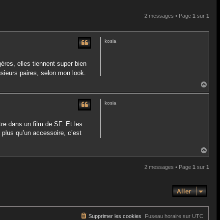
2 messages • Page
1
sur
1
kosia
ères, elles tiennent super bien
usieurs paires, selon mon look.
H
a
u
kosia
t
tre dans un film de SF. Et les
 plus qu’un accessoire, c’est
H
a
u
2 messages • Page
1
sur
1
t
Aller
Supprimer les cookies
Fuseau horaire sur
UTC