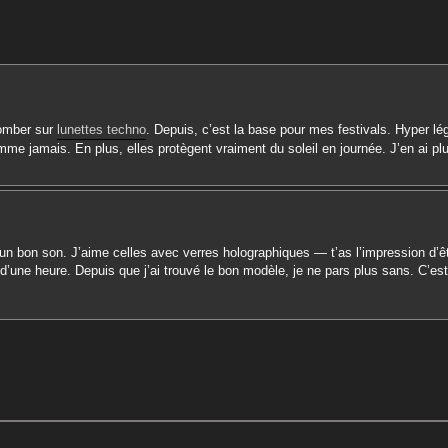
che avancée
tomber sur
lunettes techno
. Depuis, c’est la base pour mes festivals. Hyper lég
mme jamais. En plus, elles protègent vraiment du soleil en journée. J’en ai pl
’un bon son. J’aime celles avec verres holographiques — t’as l’impression d’ê
d’une heure. Depuis que j’ai trouvé le bon modèle, je ne pars plus sans. C’est