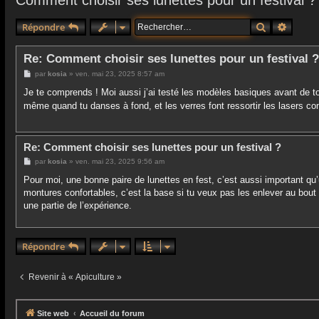
Comment choisir ses lunettes pour un festival ?
Rechercher
Recher
Répondre
Re: Comment choisir ses lunettes pour un festival ?
M
par
kosia
»
ven. mai 23, 2025 8:57 am
e
s
Je te comprends ! Moi aussi j’ai testé les modèles basiques avant de 
s
même quand tu danses à fond, et les verres font ressortir les lasers co
a
g
e
Re: Comment choisir ses lunettes pour un festival ?
M
par
kosia
»
ven. mai 23, 2025 9:56 am
e
s
Pour moi, une bonne paire de lunettes en fest, c’est aussi important qu
s
montures confortables, c’est la base si tu veux pas les enlever au bout 
a
g
une partie de l’expérience.
e
Répondre
Revenir à « Apiculture »
Site web
Accueil du forum