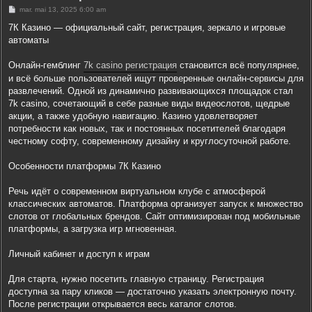
r
M
mar. mai 13, 2025 6:00 am
e
s
7К Казино — официальный сайт, регистрация, зеркало и игровые
s
автоматы
a
g
e
Онлайн-гемблинг
7k casino регистрация
становится всё популярнее,
и всё больше пользователей ищут проверенные онлайн-сервисы для
развлечений. Одной из динамично развивающихся площадок стал
7k casino, сочетающий в себе разные виды видеослотов, щедрые
акции, а также удобную навигацию. Казино удовлетворяет
потребности как новых, так и постоянных посетителей благодаря
честному софту, современному дизайну и круглосуточной работе.
Особенности платформы 7К Казино
Речь идёт о современном виртуальном клубе с атмосферой
классических автоматов. Платформа организует запуск к множество
слотов от глобальных брендов. Сайт оптимизирован под мобильные
платформы, а загрузка игр мгновенная.
Личный кабинет и доступ к играм
Для старта, нужно посетить главную страницу. Регистрация
доступна за пару кликов — достаточно указать электронную почту.
После регистрации открывается весь каталог слотов.