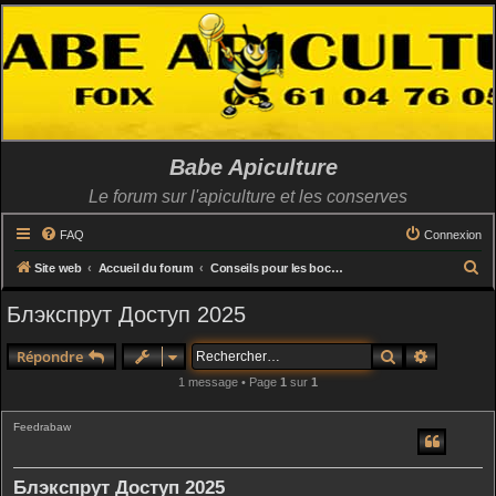
Babe Apiculture
Le forum sur l'apiculture et les conserves
FAQ
Connexion
R
Site web
Accueil du forum
Conseils pour les bocaux (utilisation capsules, catégories, recettes etc..)
e
Блэкспрут Доступ 2025
c
h
Rechercher
Recherch
Répondre
e
1 message • Page
1
sur
1
r
c
Feedrabaw
h
e
Блэкспрут Доступ 2025