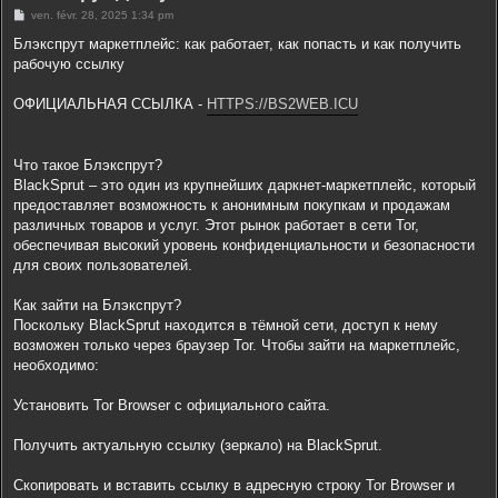
r
M
ven. févr. 28, 2025 1:34 pm
e
s
Блэкспрут маркетплейс: как работает, как попасть и как получить
s
рабочую ссылку
a
g
e
ОФИЦИАЛЬНАЯ ССЫЛКА -
HTTPS://BS2WEB.ICU
Что такое Блэкспрут?
BlackSprut – это один из крупнейших даркнет-маркетплейс, который
предоставляет возможность к анонимным покупкам и продажам
различных товаров и услуг. Этот рынок работает в сети Tor,
обеспечивая высокий уровень конфиденциальности и безопасности
для своих пользователей.
Как зайти на Блэкспрут?
Поскольку BlackSprut находится в тёмной сети, доступ к нему
возможен только через браузер Tor. Чтобы зайти на маркетплейс,
необходимо:
Установить Tor Browser с официального сайта.
Получить актуальную ссылку (зеркало) на BlackSprut.
Скопировать и вставить ссылку в адресную строку Tor Browser и