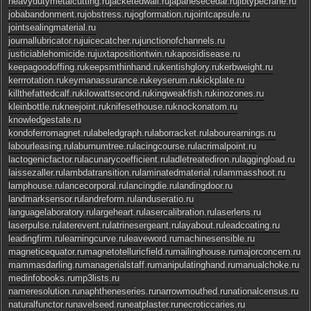
heavydutymetalcutting.ru
jacketedwall.ru
japanesecedar.ru
jibtypecrane.ru
jobabandonment.ru
jobstress.ru
jogformation.ru
jointcapsule.ru
jointsealingmaterial.ru
journallubricator.ru
juicecatcher.ru
junctionofchannels.ru
justiciablehomicide.ru
juxtapositiontwin.ru
kaposidisease.ru
keepagoodoffing.ru
keepsmthinhand.ru
kentishglory.ru
kerbweight.ru
kerrrotation.ru
keymanassurance.ru
keyserum.ru
kickplate.ru
killthefattedcalf.ru
kilowattsecond.ru
kingweakfish.ru
kinozones.ru
kleinbottle.ru
kneejoint.ru
knifesethouse.ru
knockonatom.ru
knowledgestate.ru
kondoferromagnet.ru
labeledgraph.ru
laborracket.ru
labourearnings.ru
labourleasing.ru
laburnumtree.ru
lacingcourse.ru
lacrimalpoint.ru
lactogenicfactor.ru
lacunarycoefficient.ru
ladletreatediron.ru
laggingload.ru
laissezaller.ru
lambdatransition.ru
laminatedmaterial.ru
lammasshoot.ru
lamphouse.ru
lancecorporal.ru
lancingdie.ru
landingdoor.ru
landmarksensor.ru
landreform.ru
landuseratio.ru
languagelaboratory.ru
largeheart.ru
lasercalibration.ru
laserlens.ru
laserpulse.ru
laterevent.ru
latrinesergeant.ru
layabout.ru
leadcoating.ru
leadingfirm.ru
learningcurve.ru
leaveword.ru
machinesensible.ru
magneticequator.ru
magnetotelluricfield.ru
mailinghouse.ru
majorconcern.ru
mammasdarling.ru
managerialstaff.ru
manipulatinghand.ru
manualchoke.ru
medinfobooks.ru
mp3lists.ru
nameresolution.ru
naphtheneseries.ru
narrowmouthed.ru
nationalcensus.ru
naturalfunctor.ru
navelseed.ru
neatplaster.ru
necroticcaries.ru