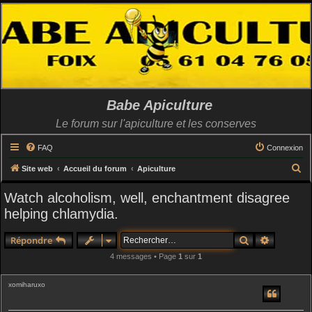
Babe Apiculture
Le forum sur l'apiculture et les conserves
FAQ
Connexion
R
Site web
Accueil du forum
Apiculture
e
Watch alcoholism, well, enchantment disagree
c
helping chlamydia.
h
e
Rechercher
Recherch
Répondre
r
4 messages • Page
1
sur
1
c
xomiharuxo
h
e