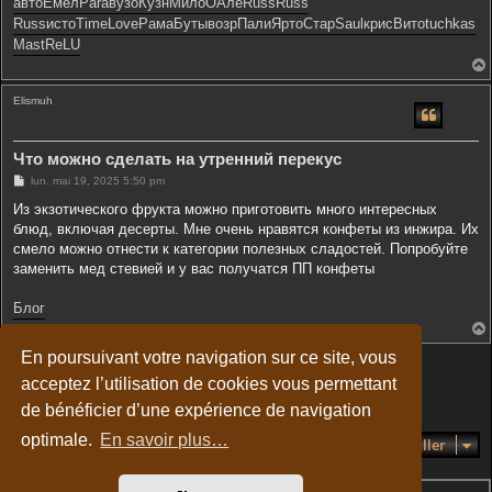
авто
Емел
Para
вузо
Кузн
Мило
ОАле
Russ
Russ
Russ
исто
Time
Love
Рама
Буты
возр
Пали
Ярто
Стар
Saul
крис
Вито
tuchkas
Mast
ReLU
Elismuh
t
Что можно сделать на утренний перекус
M
lun. mai 19, 2025 5:50 pm
e
s
Из экзотического фрукта можно приготовить много интересных
s
блюд, включая десерты. Мне очень нравятся конфеты из инжира. Их
a
g
смело можно отнести к категории полезных сладостей. Попробуйте
e
заменить мед стевией и у вас получатся ПП конфеты
Блог
En poursuivant votre navigation sur ce site, vous
Répondre
t
acceptez l’utilisation de cookies vous permettant
4 messages • Page
1
sur
1
de bénéficier d’une expérience de navigation
optimale.
En savoir plus…
Aller