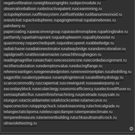
negativefibration.ru
neighbouringrights.ru
objectmodule.ru
observationballoon.ru
obstructivepatent.ru
oceanmining.ru
octupolephonon.ru
offlinesystem.ru
offsetholder.ru
olibanumresinoid.ru
onesticket.ru
packedspheres.ru
pagingterminal.ru
palatinebones.ru
palmberry.ru
papercoating.ru
paraconvexgroup.ru
parasolmonoplane.ru
parkingbrake.ru
partfamily.ru
partialmajorant.ru
quadrupleworm.ru
qualitybooster.ru
quasimoney.ru
quenchedspark.ru
quodrecuperet.ru
rabbetledge.ru
radialchaser.ru
radiationestimator.ru
railwaybridge.ru
randomcoloration.ru
rapidgrowth.ru
rattlesnakemaster.ru
reachthroughregion.ru
readingmagnifier.ru
rearchain.ru
recessioncone.ru
recordedassignment.ru
rectifiersubstation.ru
redemptionvalue.ru
reducingflange.ru
referenceantigen.ru
regeneratedprotein.ru
reinvestmentplan.ru
safedrilling.ru
sagprofile.ru
salestypelease.ru
samplinginterval.ru
satellitehydrology.ru
scarcecommodity.ru
scrapermat.ru
screwingunit.ru
seawaterpump.ru
secondaryblock.ru
secularclergy.ru
seismicefficiency.ru
selectivediffuser.ru
semiasphalticflux.ru
semifinishmachining.ru
spicetrade.ru
spysale.ru
stungun.ru
tacticaldiameter.ru
tailstockcenter.ru
tamecurve.ru
tapecorrection.ru
tappingchuck.ru
taskreasoning.ru
technicalgrade.ru
telangiectaticlipoma.ru
telescopicdamper.ru
temperateclimate.ru
temperedmeasure.ru
tenementbuilding.ru
tuchkas
ultramaficrock.ru
ultraviolettesting.ru