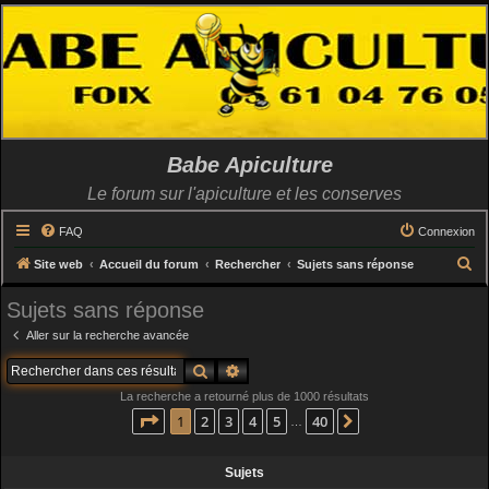
Babe Apiculture
Le forum sur l'apiculture et les conserves
FAQ
Connexion
R
Site web
Accueil du forum
Rechercher
Sujets sans réponse
e
Sujets sans réponse
c
Aller sur la recherche avancée
h
Rechercher
Recherche avancée
e
r
La recherche a retourné plus de 1000 résultats
Page
1
sur
40
1
2
3
4
5
40
Suivant
c
…
h
Sujets
e